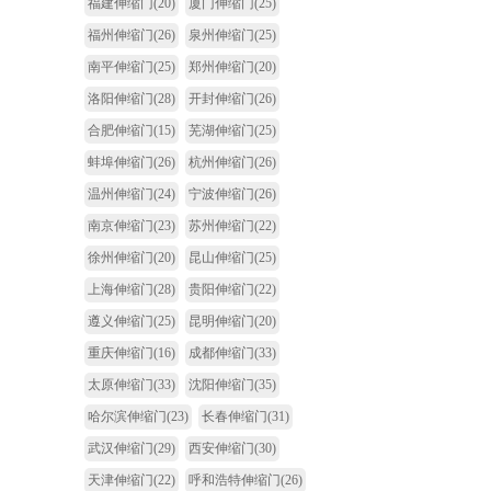
福建伸缩门
(20)
厦门伸缩门
(25)
福州伸缩门
(26)
泉州伸缩门
(25)
南平伸缩门
(25)
郑州伸缩门
(20)
洛阳伸缩门
(28)
开封伸缩门
(26)
合肥伸缩门
(15)
芜湖伸缩门
(25)
蚌埠伸缩门
(26)
杭州伸缩门
(26)
温州伸缩门
(24)
宁波伸缩门
(26)
南京伸缩门
(23)
苏州伸缩门
(22)
徐州伸缩门
(20)
昆山伸缩门
(25)
上海伸缩门
(28)
贵阳伸缩门
(22)
遵义伸缩门
(25)
昆明伸缩门
(20)
重庆伸缩门
(16)
成都伸缩门
(33)
太原伸缩门
(33)
沈阳伸缩门
(35)
哈尔滨伸缩门
(23)
长春伸缩门
(31)
武汉伸缩门
(29)
西安伸缩门
(30)
天津伸缩门
(22)
呼和浩特伸缩门
(26)