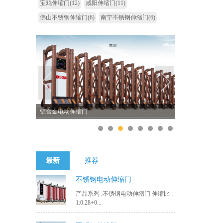
宝鸡伸缩门
(12)
咸阳伸缩门
(11)
佛山不锈钢伸缩门
(6)
南宁不锈钢伸缩门
(6)
铝合金伸缩门
1
2
3
4
5
6
7
8
最新
推荐
不锈钢电动伸缩门
产品系列 :不锈钢电动伸缩门 伸缩比 :
1:0.28+0...