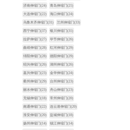
济南伸缩门
(24)
青岛伸缩门
(21)
大连伸缩门
(22)
海口伸缩门
(24)
乌鲁木齐伸缩门
(31)
兰州伸缩门
(33)
西宁伸缩门
(37)
银川伸缩门
(31)
拉萨伸缩门
(27)
毕节伸缩门
(26)
曲靖伸缩门
(28)
红河伸缩门
(29)
绵阳伸缩门
(28)
德阳伸缩门
(29)
绍兴伸缩门
(26)
湖州伸缩门
(26)
嘉兴伸缩门
(23)
金华伸缩门
(24)
衢州伸缩门
(29)
台州伸缩门
(23)
丽水伸缩门
(23)
舟山伸缩门
(23)
无锡伸缩门
(18)
常州伸缩门
(20)
南通伸缩门
(22)
连云港伸缩门
(20)
淮安伸缩门
(20)
盐城伸缩门
(18)
扬州伸缩门
(14)
镇江伸缩门
(14)