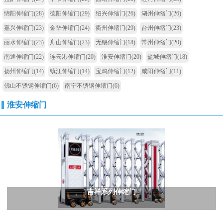
绵阳伸缩门
(28)
德阳伸缩门
(29)
绍兴伸缩门
(26)
湖州伸缩门
(26)
嘉兴伸缩门
(23)
金华伸缩门
(24)
衢州伸缩门
(29)
台州伸缩门
(23)
丽水伸缩门
(23)
舟山伸缩门
(23)
无锡伸缩门
(18)
常州伸缩门
(20)
南通伸缩门
(22)
连云港伸缩门
(20)
淮安伸缩门
(20)
盐城伸缩门
(18)
扬州伸缩门
(14)
镇江伸缩门
(14)
宝鸡伸缩门
(12)
咸阳伸缩门
(11)
佛山不锈钢伸缩门
(6)
南宁不锈钢伸缩门
(6)
淮安伸缩门
吉祥系列伸缩门