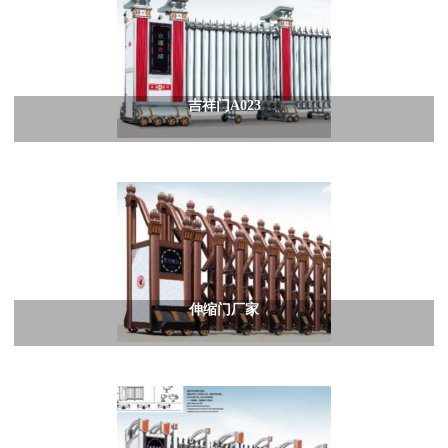
吉祥门A023
伸缩门厂家