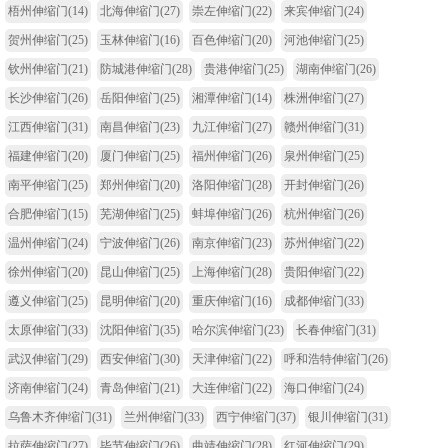
梧州伸缩门
(14)
北海伸缩门
(27)
崇左伸缩门
(22)
来宾伸缩门
(24)
贺州伸缩门
(25)
玉林伸缩门
(16)
百色伸缩门
(20)
河池伸缩门
(25)
钦州伸缩门
(21)
防城港伸缩门
(28)
贵港伸缩门
(25)
湖南伸缩门
(26)
长沙伸缩门
(26)
岳阳伸缩门
(25)
湘潭伸缩门
(14)
株洲伸缩门
(27)
江西伸缩门
(31)
南昌伸缩门
(23)
九江伸缩门
(27)
赣州伸缩门
(31)
福建伸缩门
(20)
厦门伸缩门
(25)
福州伸缩门
(26)
泉州伸缩门
(25)
南平伸缩门
(25)
郑州伸缩门
(20)
洛阳伸缩门
(28)
开封伸缩门
(26)
合肥伸缩门
(15)
芜湖伸缩门
(25)
蚌埠伸缩门
(26)
杭州伸缩门
(26)
温州伸缩门
(24)
宁波伸缩门
(26)
南京伸缩门
(23)
苏州伸缩门
(22)
徐州伸缩门
(20)
昆山伸缩门
(25)
上海伸缩门
(28)
贵阳伸缩门
(22)
遵义伸缩门
(25)
昆明伸缩门
(20)
重庆伸缩门
(16)
成都伸缩门
(33)
太原伸缩门
(33)
沈阳伸缩门
(35)
哈尔滨伸缩门
(23)
长春伸缩门
(31)
武汉伸缩门
(29)
西安伸缩门
(30)
天津伸缩门
(22)
呼和浩特伸缩门
(26)
济南伸缩门
(24)
青岛伸缩门
(21)
大连伸缩门
(22)
海口伸缩门
(24)
乌鲁木齐伸缩门
(31)
兰州伸缩门
(33)
西宁伸缩门
(37)
银川伸缩门
(31)
拉萨伸缩门
(27)
毕节伸缩门
(26)
曲靖伸缩门
(28)
红河伸缩门
(29)