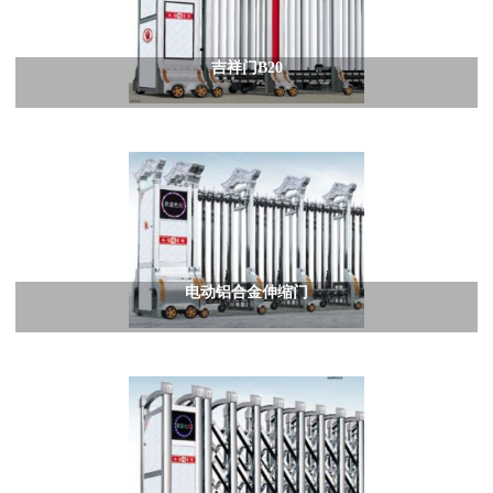
吉祥门B20
电动铝合金伸缩门