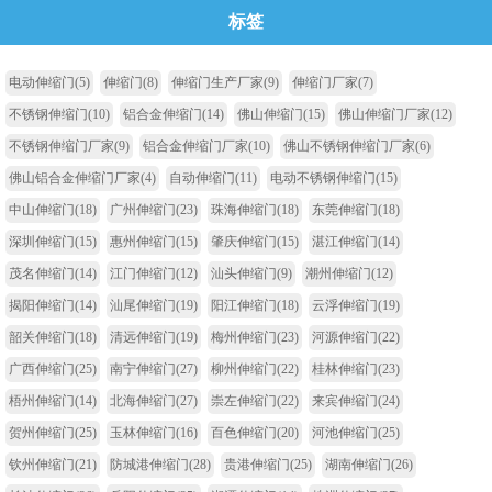
标签
电动伸缩门
(5)
伸缩门
(8)
伸缩门生产厂家
(9)
伸缩门厂家
(7)
不锈钢伸缩门
(10)
铝合金伸缩门
(14)
佛山伸缩门
(15)
佛山伸缩门厂家
(12)
不锈钢伸缩门厂家
(9)
铝合金伸缩门厂家
(10)
佛山不锈钢伸缩门厂家
(6)
佛山铝合金伸缩门厂家
(4)
自动伸缩门
(11)
电动不锈钢伸缩门
(15)
中山伸缩门
(18)
广州伸缩门
(23)
珠海伸缩门
(18)
东莞伸缩门
(18)
深圳伸缩门
(15)
惠州伸缩门
(15)
肇庆伸缩门
(15)
湛江伸缩门
(14)
茂名伸缩门
(14)
江门伸缩门
(12)
汕头伸缩门
(9)
潮州伸缩门
(12)
揭阳伸缩门
(14)
汕尾伸缩门
(19)
阳江伸缩门
(18)
云浮伸缩门
(19)
韶关伸缩门
(18)
清远伸缩门
(19)
梅州伸缩门
(23)
河源伸缩门
(22)
广西伸缩门
(25)
南宁伸缩门
(27)
柳州伸缩门
(22)
桂林伸缩门
(23)
梧州伸缩门
(14)
北海伸缩门
(27)
崇左伸缩门
(22)
来宾伸缩门
(24)
贺州伸缩门
(25)
玉林伸缩门
(16)
百色伸缩门
(20)
河池伸缩门
(25)
钦州伸缩门
(21)
防城港伸缩门
(28)
贵港伸缩门
(25)
湖南伸缩门
(26)