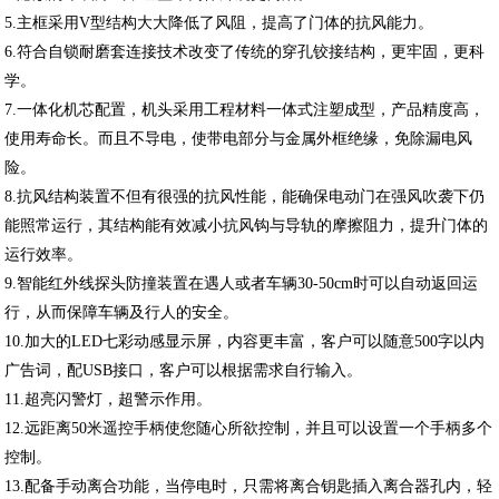
5.主框采用V型结构大大降低了风阻，提高了门体的抗风能力。
6.符合自锁耐磨套连接技术改变了传统的穿孔铰接结构，更牢固，更科
学。
7.一体化机芯配置，机头采用工程材料一体式注塑成型，产品精度高，
使用寿命长。而且不导电，使带电部分与金属外框绝缘，免除漏电风
险。
8.抗风结构装置不但有很强的抗风性能，能确保电动门在强风吹袭下仍
能照常运行，其结构能有效减小抗风钩与导轨的摩擦阻力，提升门体的
运行效率。
9.智能红外线探头防撞装置在遇人或者车辆30-50cm时可以自动返回运
行，从而保障车辆及行人的安全。
10.加大的LED七彩动感显示屏，内容更丰富，客户可以随意500字以内
广告词，配USB接口，客户可以根据需求自行输入。
11.超亮闪警灯，超警示作用。
12.远距离50米遥控手柄使您随心所欲控制，并且可以设置一个手柄多个
控制。
13.配备手动离合功能，当停电时，只需将离合钥匙插入离合器孔内，轻