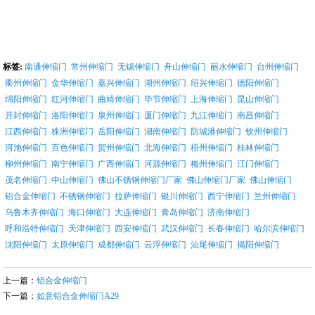
标签:
南通伸缩门
常州伸缩门
无锡伸缩门
舟山伸缩门
丽水伸缩门
台州伸缩门
衢州伸缩门
金华伸缩门
嘉兴伸缩门
湖州伸缩门
绍兴伸缩门
德阳伸缩门
绵阳伸缩门
红河伸缩门
曲靖伸缩门
毕节伸缩门
上海伸缩门
昆山伸缩门
开封伸缩门
洛阳伸缩门
泉州伸缩门
厦门伸缩门
九江伸缩门
南昌伸缩门
江西伸缩门
株洲伸缩门
岳阳伸缩门
湖南伸缩门
防城港伸缩门
钦州伸缩门
河池伸缩门
百色伸缩门
贺州伸缩门
北海伸缩门
梧州伸缩门
桂林伸缩门
柳州伸缩门
南宁伸缩门
广西伸缩门
河源伸缩门
梅州伸缩门
江门伸缩门
茂名伸缩门
中山伸缩门
佛山不锈钢伸缩门厂家
佛山伸缩门厂家
佛山伸缩门
铝合金伸缩门
不锈钢伸缩门
拉萨伸缩门
银川伸缩门
西宁伸缩门
兰州伸缩门
乌鲁木齐伸缩门
海口伸缩门
大连伸缩门
青岛伸缩门
济南伸缩门
呼和浩特伸缩门
天津伸缩门
西安伸缩门
武汉伸缩门
长春伸缩门
哈尔滨伸缩门
沈阳伸缩门
太原伸缩门
成都伸缩门
云浮伸缩门
汕尾伸缩门
揭阳伸缩门
上一篇：
铝合金伸缩门
下一篇：
如意铝合金伸缩门A29