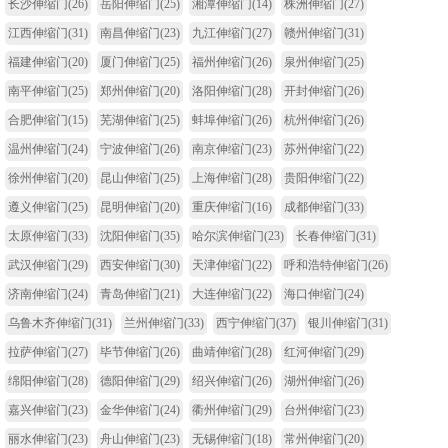
长沙伸缩门
(26)
岳阳伸缩门
(25)
湘潭伸缩门
(14)
株洲伸缩门
(27)
江西伸缩门
(31)
南昌伸缩门
(23)
九江伸缩门
(27)
赣州伸缩门
(31)
福建伸缩门
(20)
厦门伸缩门
(25)
福州伸缩门
(26)
泉州伸缩门
(25)
南平伸缩门
(25)
郑州伸缩门
(20)
洛阳伸缩门
(28)
开封伸缩门
(26)
合肥伸缩门
(15)
芜湖伸缩门
(25)
蚌埠伸缩门
(26)
杭州伸缩门
(26)
温州伸缩门
(24)
宁波伸缩门
(26)
南京伸缩门
(23)
苏州伸缩门
(22)
徐州伸缩门
(20)
昆山伸缩门
(25)
上海伸缩门
(28)
贵阳伸缩门
(22)
遵义伸缩门
(25)
昆明伸缩门
(20)
重庆伸缩门
(16)
成都伸缩门
(33)
太原伸缩门
(33)
沈阳伸缩门
(35)
哈尔滨伸缩门
(23)
长春伸缩门
(31)
武汉伸缩门
(29)
西安伸缩门
(30)
天津伸缩门
(22)
呼和浩特伸缩门
(26)
济南伸缩门
(24)
青岛伸缩门
(21)
大连伸缩门
(22)
海口伸缩门
(24)
乌鲁木齐伸缩门
(31)
兰州伸缩门
(33)
西宁伸缩门
(37)
银川伸缩门
(31)
拉萨伸缩门
(27)
毕节伸缩门
(26)
曲靖伸缩门
(28)
红河伸缩门
(29)
绵阳伸缩门
(28)
德阳伸缩门
(29)
绍兴伸缩门
(26)
湖州伸缩门
(26)
嘉兴伸缩门
(23)
金华伸缩门
(24)
衢州伸缩门
(29)
台州伸缩门
(23)
丽水伸缩门
(23)
舟山伸缩门
(23)
无锡伸缩门
(18)
常州伸缩门
(20)